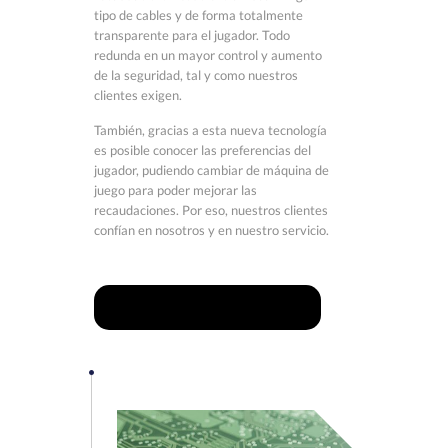
tipo de cables y de forma totalmente
transparente para el jugador. Todo
redunda en un mayor control y aumento
de la seguridad, tal y como nuestros
clientes exigen.
También, gracias a esta nueva tecnología
es posible conocer las preferencias del
jugador, pudiendo cambiar de máquina de
juego para poder mejorar las
recaudaciones. Por eso, nuestros clientes
confían en nosotros y en nuestro servicio.
Controla tu máquina