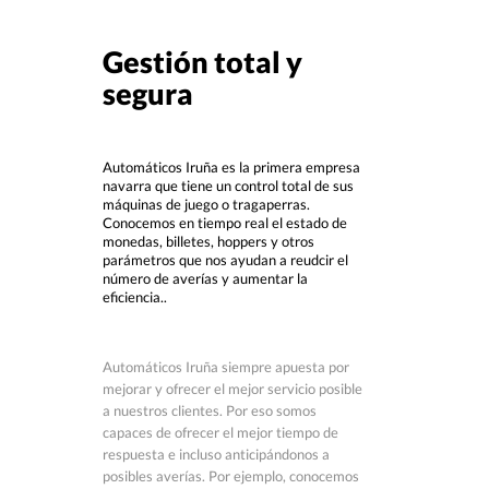
Gestión total y
segura
Automáticos Iruña es la primera empresa
navarra que tiene un control total de sus
máquinas de juego o tragaperras.
Conocemos en tiempo real el estado de
monedas, billetes, hoppers y otros
parámetros que nos ayudan a reudcir el
número de averías y aumentar la
eficiencia..
Automáticos Iruña siempre apuesta por
mejorar y ofrecer el mejor servicio posible
a nuestros clientes. Por eso somos
capaces de ofrecer el mejor tiempo de
respuesta e incluso anticipándonos a
posibles averías. Por ejemplo, conocemos